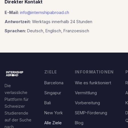
Direkter Kontakt
E-Mail:
info@internshipabroad.ch
Antwortzeit:
Werktags innerhalb 24 Stunden
Sprachen:
Deutsch, Englisch, Franzoesisch
ZIELE
INFORMATIONEN
Barcelona
Wie es funktioniert
R
Die
verlassliche
Singapur
Vermittlung
A
Plattform für
Bali
Vorbereitung
K
Schweizer
New York
SEMP-Förderung
D
Studierende
auf der Suche
Q
Alle Ziele
Blog
nach