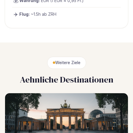
💰
Währung:
EUR (1 EUR ≈ 0,95 Fr.)
✈️
Flug:
~1.5h ab ZRH
Weitere Ziele
Aehnliche Destinationen