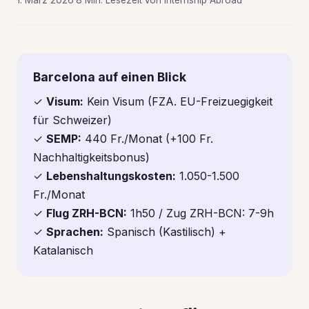
1. März 2026
·
8 Min. Lesezeit
·
Von Internship Abroad
Barcelona auf einen Blick
✓
Visum:
Kein Visum (FZA. EU-Freizuegigkeit
für Schweizer)
✓
SEMP:
440 Fr./Monat (+100 Fr.
Nachhaltigkeitsbonus)
✓
Lebenshaltungskosten:
1.050-1.500
Fr./Monat
✓
Flug ZRH-BCN:
1h50 / Zug ZRH-BCN: 7-9h
✓
Sprachen:
Spanisch (Kastilisch) +
Katalanisch